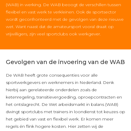
(WAB) in werking. De WAB beoogt de verschillen tussen
flexibel en vast werk te verkleinen. Ook de sportsector
wordt geconfronteerd met de gevolgen van deze nieuwe
wet. Want naast dat de amateursport vooral draait op
vrijwilligers, zijn veel sportclubs ook werkgever.
Gevolgen van de invoering van de WAB
De WAB heeft grote consequenties voor alle
sportwerkgevers en werknemers in Nederland. Denk
hierbij aan gerelateerde onderdelen zoals de
ketenregeling, transitievergoeding, oproepcontracten en
het ontslagrecht. De Wet arbeidsmarkt in balans (WAB)
dwingt sportclubs met trainers in loondienst tot keuzes op
het gebied van vast en flexibel werk. Er komen meer
regels én flink hogere kosten. Hier zetten wij de