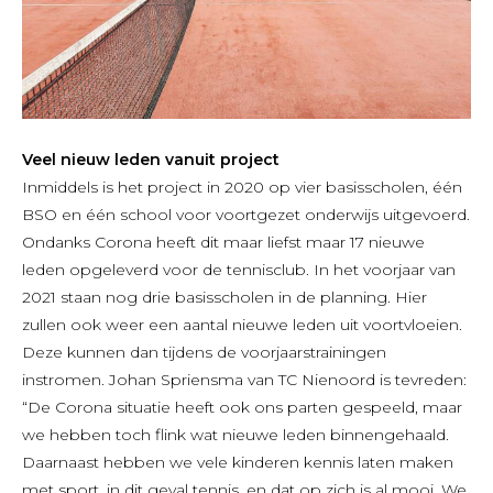
Veel nieuw leden vanuit project
Inmiddels is het project in 2020 op vier basisscholen, één
BSO en één school voor voortgezet onderwijs uitgevoerd.
Ondanks Corona heeft dit maar liefst maar 17 nieuwe
leden opgeleverd voor de tennisclub. In het voorjaar van
2021 staan nog drie basisscholen in de planning. Hier
zullen ook weer een aantal nieuwe leden uit voortvloeien.
Deze kunnen dan tijdens de voorjaarstrainingen
instromen. Johan Spriensma van TC Nienoord is tevreden:
“De Corona situatie heeft ook ons parten gespeeld, maar
we hebben toch flink wat nieuwe leden binnengehaald.
Daarnaast hebben we vele kinderen kennis laten maken
met sport, in dit geval tennis, en dat op zich is al mooi. We