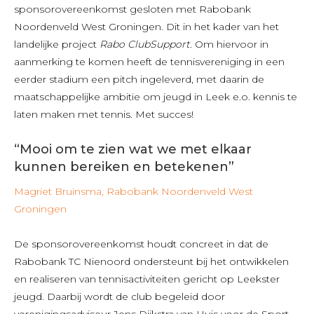
sponsorovereenkomst gesloten met Rabobank
Noordenveld West Groningen. Dit in het kader van het
landelijke project
Rabo ClubSupport
. Om hiervoor in
aanmerking te komen heeft de tennisvereniging in een
eerder stadium een pitch ingeleverd, met daarin de
maatschappelijke ambitie om jeugd in Leek e.o. kennis te
laten maken met tennis. Met succes!
“Mooi om te zien wat we met elkaar
kunnen bereiken en betekenen”
Magriet Bruinsma, Rabobank Noordenveld West
Groningen
De sponsorovereenkomst houdt concreet in dat de
Rabobank TC Nienoord ondersteunt bij het ontwikkelen
en realiseren van tennisactiviteiten gericht op Leekster
jeugd. Daarbij wordt de club begeleid door
verenigingsadviseur Jens Dijkstra van Huis voor de Sport