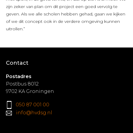
zijn zeker van plan om dit project een goed vervolg te
geven. Als we alle scholen hebben gehad, gaan we kijken
of we dit concept ook in de verdere omgeving kunnen
uitrollen.”
Contact
Postadres
Postbus 8012
9702 KA Groningen
050 87 001 00
info@hvdsg.nl