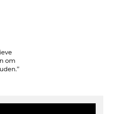
ieve
en om
ouden.”