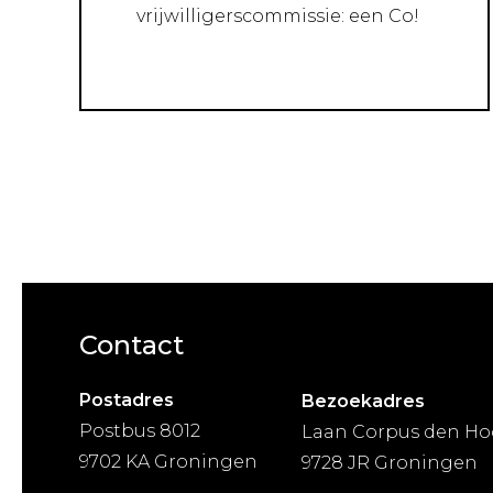
vrijwilligerscommissie: een Co!
Contact
Postadres
Bezoekadres
Postbus 8012
Laan Corpus den Ho
9702 KA Groningen
9728 JR Groningen