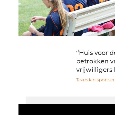
“Huis voor d
betrokken vr
vrijwilliger
Tevreden sportve