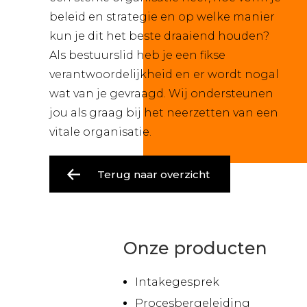
beleid en strategie en op welke manier
kun je dit het beste draaiend houden?
Als bestuurslid heb je een fikse
verantwoordelijkheid en er wordt nogal
wat van je gevraagd. Wij ondersteunen
jou als graag bij het neerzetten van een
vitale organisatie.
Terug naar overzicht
Onze producten
Intakegesprek
Procesbergeleiding