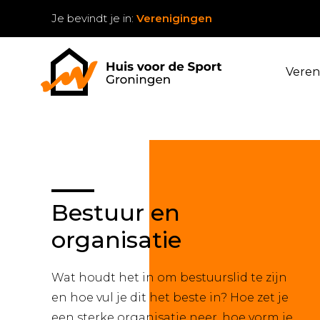
Je bevindt je in:
Verenigingen
Veren
Bestuur en
organisatie
Wat houdt het in om bestuurslid te zijn
en hoe vul je dit het beste in? Hoe zet je
een sterke organisatie neer, hoe vorm je