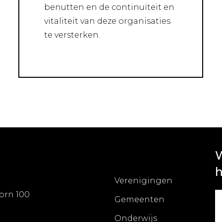
benutten en de continuïteit en
vitaliteit van deze organisaties
te versterken.
W
h
Verenigingen
orn 100
Gemeenten
Onderwijs