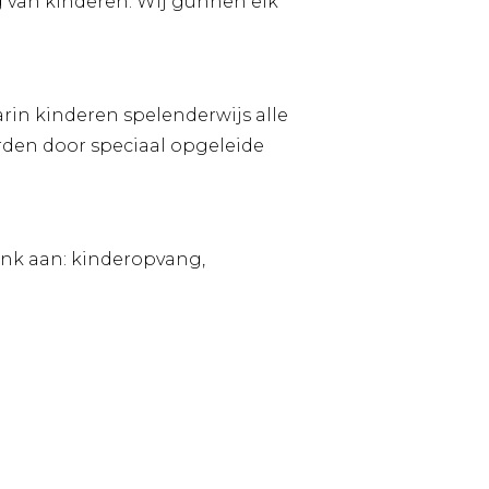
g van kinderen. Wij gunnen elk
n kinderen spelenderwijs alle
den door speciaal opgeleide
enk aan: kinderopvang,