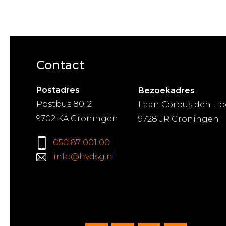
Contact
Postadres
Bezoekadres
Postbus 8012
Laan Corpus den Ho
9702 KA Groningen
9728 JR Groningen
050 87 001 00
info@hvdsg.nl