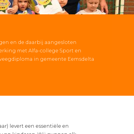
gen en de daarbij aangesloten
erking met Alfa-college Sport en
eweegdiploma in gemeente Eemsdelta
r) levert een essentiële en