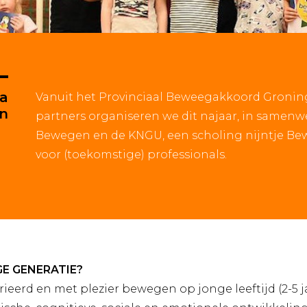
ma
Vanuit het Provinciaal Beweegakkoord Gronin
n
partners organiseren we dit najaar, in samenw
Bewegen en de KNGU, een scholing nijntje B
voor (toekomstige) professionals.
GE GENERATIE?
erd en met plezier bewegen op jonge leeftijd (2-5 jaa