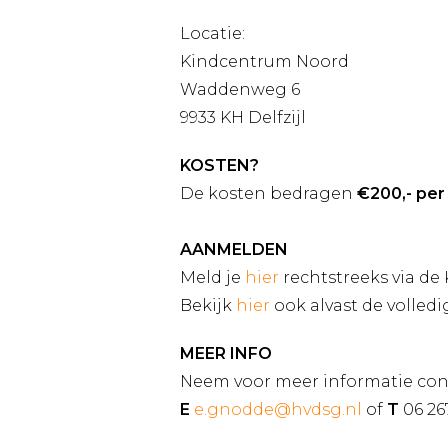
Locatie:
Kindcentrum Noord
Waddenweg 6
9933 KH Delfzijl
KOSTEN?
De kosten bedragen
€200,- pe
AANMELDEN
Meld je
hier
rechtstreeks via de 
Bekijk
hier
ook alvast de volled
MEER INFO
Neem voor meer informatie con
E
e.gnodde@hvdsg.nl
of
T
06 26