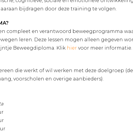
ische, cognitieve, sociale en emotionele ontwikkelin
daaraan bijdragen door deze training te volgen.
MA?
een compleet en verantwoord beweegprogramma waari
ewegen leren. Deze lessen mogen alleen gegeven wor
ijntje Beweegdiploma. Klik
hier
voor meer informatie.
dereen die werkt of wil werken met deze doelgroep (d
ang, voorscholen en overige aanbieders).
ta
ur
ur
uur