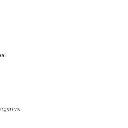
aal.
ingen via