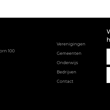
W
h
Verenigingen
orn 100
Gemeenten
Onderwijs
Bedrijven
Contact